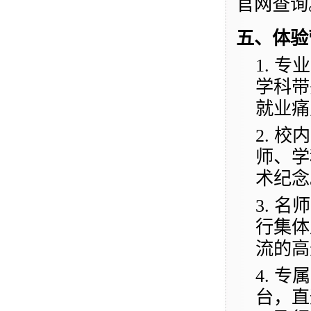
官网查询
五、体验
1.
专业
学科带
就业痛
2.
校内
师、学
术纪念
3.
名师
行集体
流的高
4.
专属
台，直