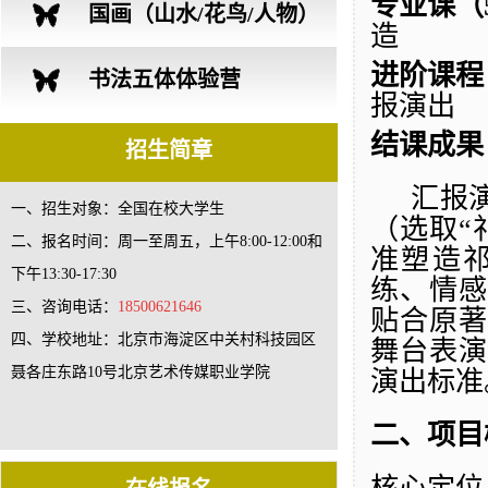
专业课（
营
国画（山水/花鸟/人物）
造
进阶课程
创作体验营
书法五体体验营
报演出
结课成果
招生简章
汇报
一、招生对象：全国在校大学生
（选取
“
二、报名时间：周一至周五，上午8:00-12:00和
准塑造
下午13:30-17:30
练、情感
三、咨询电话：
18500621646
贴合原著
四、学校地址：北京市海淀区中关村科技园区
舞台表演
聂各庄东路10号北京艺术传媒职业学院
演出标准
二、项目