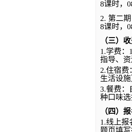
8
课
时，
0
2. 第二
8
课
时，
0
（
三
）收
1.
学费：
指导、资
2.
住宿费
生活设施
3.
餐费：
种口味选
（
四
）报
1.
线上报
题页填写