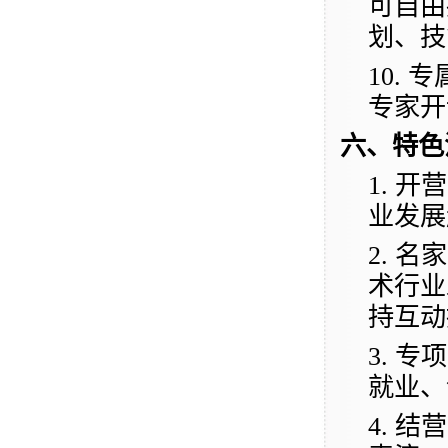
可自由
划、技
10.
专
专家开
六、特色
1.
开营
业发展
2.
名家
术行业
持互动
3.
专项
就业、
4.
结营