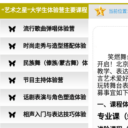
“艺术之星”大学生体验营主要课程
当前位置
流行歌曲弹唱体验营
时尚走秀与造型搭配体验
笑燃舞
营
民族舞（傣族/蒙古舞）体
开启！北
教学、表
言艺术爱
验营
节目主持体验营
玩转舞台
募事宜如
话剧表演与角色塑造体验
一、课程
营
相声入门与表达技巧体验
专业课（