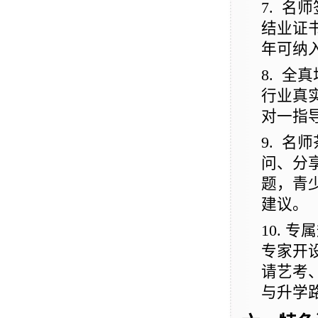
7.
名师
结业证
年可纳
8.
全真
行业真
对一指
9.
名师
问、分
题，青
建议。
10.
专属
专家开
请艺考
与升学