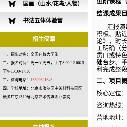
进阶课程（
营
国画（山水/花鸟/人物）
结课成果
创作体验营
书法五体体验营
汇报演
积极、贴
招生简章
论》，时长
工明确（分
贯口或特
一、招生对象：全国在校大学生
础台步、
二、报名时间：周一至周五，上午8:00-12:00和
利完成整
下午13:30-17:30
三、咨询电话：
18500621646
二、项目
四、学校地址：北京市海淀区中关村科技园区
核心定位
聂各庄东路10号北京艺术传媒职业学院
咨询热线：18
营地地址：