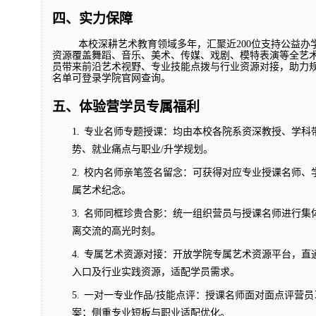
四、实力保障
本校深耕艺术教育领域多年，汇聚近200位支持公益
资源覆盖舞蹈、音乐、美术、传媒、戏剧、模特表演等全艺
员带来前沿艺术视野、专业技能点拨与行业资源对接，助力规
名单可登录学院官网查询。
五、体验营学员专属福利
1.
专业名师专题授课：均由本校各院系资深教授、学科
势、就业痛点与职业/升学规划。
2.
校内名师亲笔签名留念：可获得对应专业授课名师、
属艺术纪念。
3.
名师同框珍贵合影：统一组织营员与授课名师进行集
离交流的高光时刻。
4.
专属艺术资源对接：开放学院专属艺术资源平台，直
入口及行业实践资源，适配学员需求。
5.
一对一专业作品/技能点评：授课名师面对面点评营
案；侧重专业短板与职业适配优化。