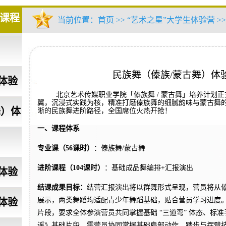
要课程
当前位置：
首页
>> “艺术之星”大学生体验营 
民族舞（傣族/蒙古舞）体
体验
北京艺术传媒职业学院「傣族舞 / 蒙古舞」培养计划
翼，沉浸式实践为核，精准打磨傣族舞的细腻韵味与蒙古舞
舞）体
晰的民族舞进阶路径，全国席位火热开抢！
一、课程体系
专业课（56课时）
：
傣族舞/蒙古舞
进阶课程（104课时）
：基础成品舞编排+汇报演出
体验
结课成果目标：
结营汇报演出将以群舞形式呈现，营员将从
展示，两类舞蹈均适配青少年舞蹈基础，贴合营员学习进度
体验
片段，要求全体参演营员共同掌握基础 “三道弯” 体态、标
谣》基础片段，需营员协同掌握基础肩部动作、踏步与摆臂