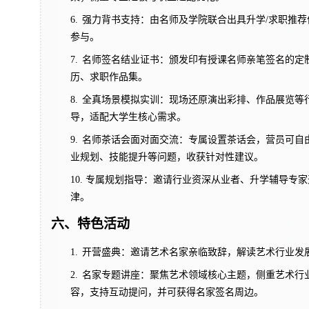
6.
强力背书支持：由名师及学院联合出具升学/求职推
参与。
7.
名师签名结业证书：颁发印有授课名师亲笔签名的定
历、求职作品集。
8.
全真场景模拟实训：现场还原演出彩排、作品展览等
导，适配大学生核心需求。
9.
名师茶话会面对面交流：专属设置茶话会，营员可自
业规划、技能提升等问题，收获针对性建议。
10.
专属规划指导：邀请行业资深从业者、升学辅导专家
津。
六、特色活动
1.
开营盛典：邀请艺术名家亲临致辞，解读艺术行业发
2.
名家专题讲座：聚焦艺术领域核心主题，侧重艺术行
容，支持互动提问，并可获得名家签名周边。