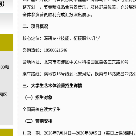
物）
整齐划一，节奏精准贴合背景音乐，肢体舒展优美，充分展
全体参演营员顺利完成汇报演出展示。
二、项目概况
核心定位：
深耕专业技能，衔接职业/升学
咨询热线：18500621646
营地地址：北京市海淀区中关村科技园区聂各庄东路10号
00和
乘车路线：乘地铁16号线到北安河站，换乘专16路或昌72路
三、大学生艺术体验营招生详情
园区
（一）招生对象
全国高校在读大学生
（二）营期安排
1.
第一期：2026年7月14日—2026年8月5日（每日上课8课时，0